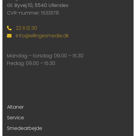
Gl. Byvej 10, 5540 Ullerslev
CVR-nummer: 15331178
22 11 12 30
info@ellingesmedie.dk
Mandag – torsdag: ​09.00 – 15.30
Fredag: ​09.00 – 15.30
HVAD LEDER DU EFTER?
Altaner
Service
Smedearbejde