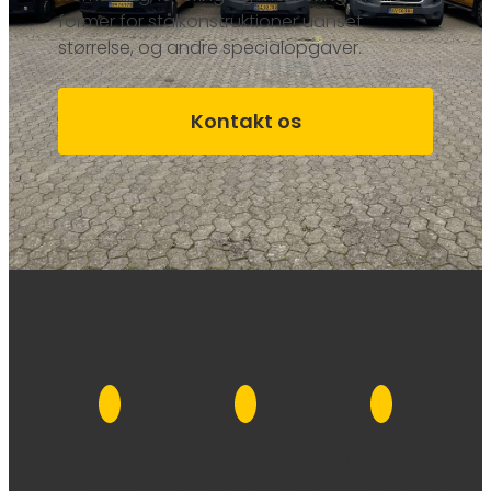
former for stålkonstruktioner uanset
størrelse, og andre specialopgaver.
Kontakt os
OVER 100
CE-
GRØN