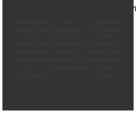
ÅRS
CERTIFICERET
SMILEY FRA
ERFARING
STÅLARBEJDE
ARBEJDSTILSY
Siden 1912 har vi
Vores
Et bevis på
opbygget solid
certificering er
vores fokus på
viden og
din garanti for
et sikkert
ekspertise, der
dokumenteret
arbejdsmiljø –
sikrer løsninger
kvalitet og
både for vores
med høj kvalitet
sikkerhed i alle
medarbejdere
og
stålkonstruktioner.
og dine
pålidelighed.
projekter.