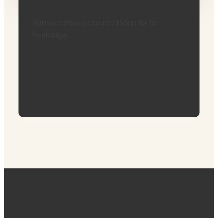
Henvendelser besvares inden for to
hverdage.
OM ELLINGE SMEDIE A/S