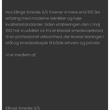
Hos Ellinge Smedie A/S forener vi mere end 100 års
erfaring med moderne teknikker og høje
kvalitetsstandarder. Siden etableringen den 1. maj
1912 har vi udviklet os fra et klassisk smedeværksted
til en professionel virksomhed, der leverer løsninger i
stål og smedearbejde til både erhverv og private.
Vi er medlem af:
KONTAKT OS
Ellinge Smedie A/S