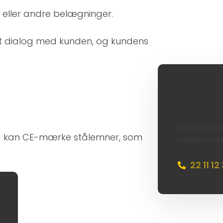
 eller andre belægninger.​
æt dialog med kunden, og kundens
KOM I K
Vi sidder kl
 og kan CE-mærke stålemner, som
telefon, mai
22 11 12