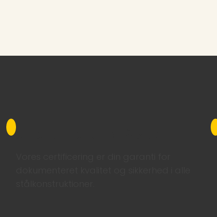
CE-CERTIFICERET STÅLARBEJDE
Vores certificering er din garanti for
dokumenteret kvalitet og sikkerhed i alle
stålkonstruktioner.