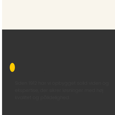
OVER 100 ÅRS ERFARING
Siden 1912 har vi opbygget solid viden og
ekspertise, der sikrer løsninger med høj
kvalitet og pålidelighed.