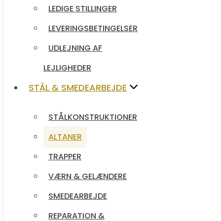
LEDIGE STILLINGER
LEVERINGSBETINGELSER
LEVERINGSBETINGELSER
UDLEJNING AF
UDLEJNING AF
LEJLIGHEDER
LEJLIGHEDER
STÅL & SMEDEARBEJDE
STÅL & SMEDEARBEJDE
STÅLKONSTRUKTIONER
STÅLKONSTRUKTIONER
ALTANER
ALTANER
TRAPPER
TRAPPER
VÆRN & GELÆNDERE
VÆRN & GELÆNDERE
SMEDEARBEJDE
SMEDEARBEJDE
REPARATION &
REPARATION &
VEDLIGEHOLDELSE