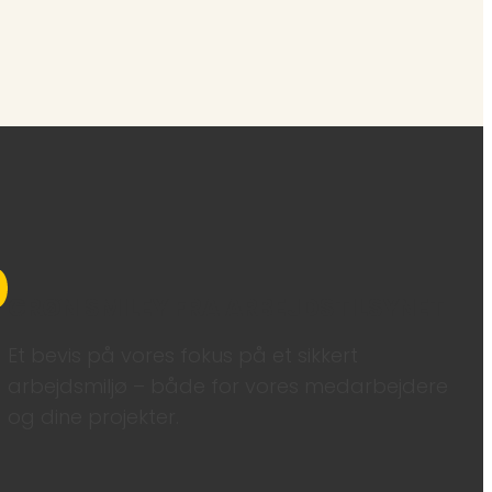
GRØN SMILEY FRA ARBEJDSTILSYNET
Et bevis på vores fokus på et sikkert
arbejdsmiljø – både for vores medarbejdere
og dine projekter.