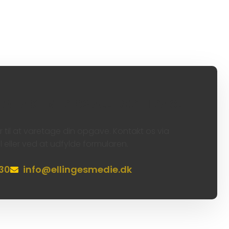
ONTAKT MED OS ALLEREDE I DAG!
ar til at varetage din opgave. Kontakt os via
l eller ved at udfylde formularen.
 30
info@ellingesmedie.dk