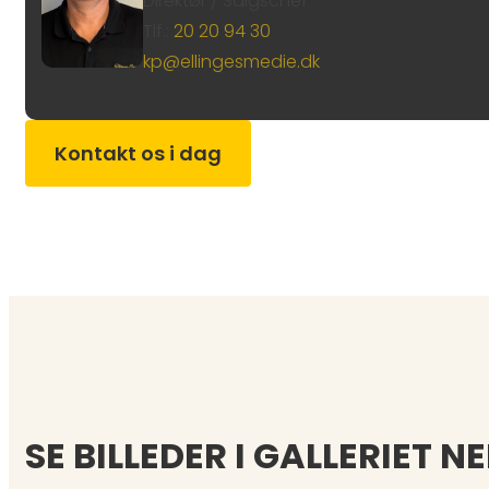
Direktør / Salgschef
Tlf.:
20 20 94 30​
kp@ellingesmedie.dk​
Kontakt os i dag
SE BILLEDER I GALLERIET 