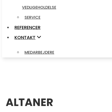
VEDLIGEHOLDELSE
SERVICE
SERVICE
REFERENCER
REFERENCER
KONTAKT
KONTAKT
MEDARBEJDERE
MEDARBEJDERE
ALTANER​