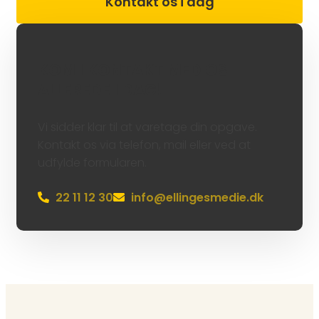
Kontakt os i dag
KOM I KONTAKT MED OS
ALLEREDE I DAG!
Vi sidder klar til at varetage din opgave.
Kontakt os via telefon, mail eller ved at
udfylde formularen.
22 11 12 30
info@ellingesmedie.dk